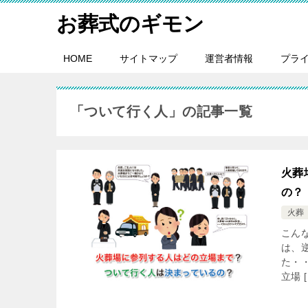
お葬式のギモン
HOME
サイトマップ
運営者情報
プラ
「ついて行く人」の記事一覧
火葬
の？
火葬
こん
は、
た・
立場 [