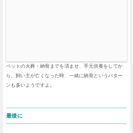
h
カ
エ
レ
バ
ペットの火葬・納骨までを済ませ、手元供養をしてか
ら、飼い主が亡くなった時、一緒に納骨というパター
ンも多いようですよ。
最後に