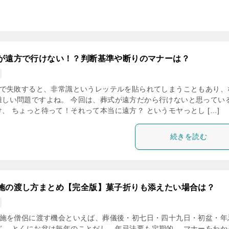
が遠方で行けない！？判断基準や断りのマナーは？
で失敗すると、非常識というレッテルを貼られてしまうこともあり、
難しい問題ですよね。 今回は、葬式が遠方だから行けないと思ってい
け、 ちょっと待って！それって本当に遠方？ というモヤっとし […]
続きを読む
施の渡し方まとめ【完全版】菓子折りも添えたい場合は？
施を僧侶に渡す機会といえば、葬儀後・初七日・四十九日・初盆・年
ど。 とくにお盆は毎年のことだし、年忌法要も定期的。 マナーをわか