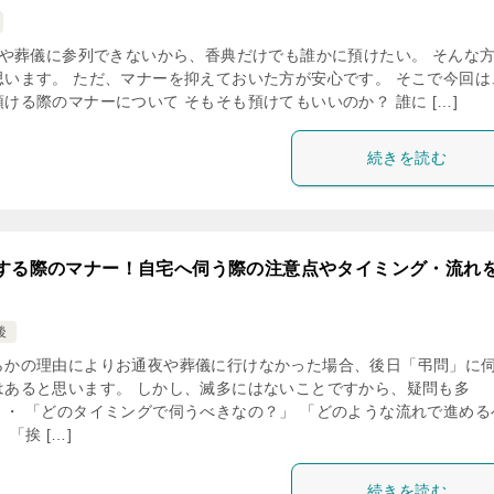
や葬儀に参列できないから、香典だけでも誰かに預けたい。 そんな
思います。 ただ、マナーを抑えておいた方が安心です。 そこで今回は
ける際のマナーについて そもそも預けてもいいのか？ 誰に […]
続きを読む
する際のマナー！自宅へ伺う際の注意点やタイミング・流れ
後
らかの理由によりお通夜や葬儀に行けなかった場合、後日「弔問」に
はあると思います。 しかし、滅多にはないことですから、疑問も多
・・ 「どのタイミングで伺うべきなの？」 「どのような流れで進める
 「挨 […]
続きを読む