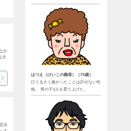
なか
る方
はつえ（けいこの義母）（75歳）
口うるさく曲がったことは許せない性
格。 男の子3人を育て上げた。
忌法
って