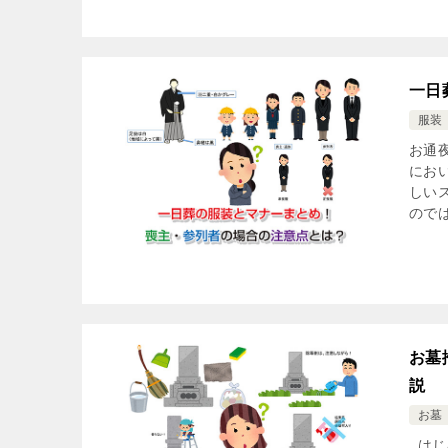
一日
服装
お通
にお
しい
のでは
お墓
説
お墓
はじ