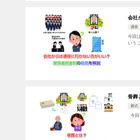
会社
通夜
今回
いう
骨葬
葬式
今回