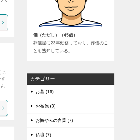
儀（ただし）（45歳）
葬儀屋に23年勤務しており、葬儀のこ
とを熟知している。
くこ
カテゴリー
です
は、
お墓 (16)
お布施 (3)
お悔やみの言葉 (7)
仏壇 (7)