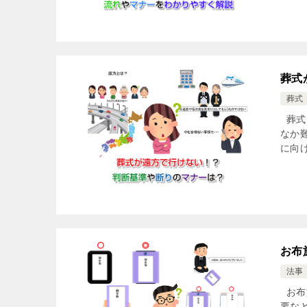
葬式
葬式
葬式
なか
に向
お布
法事
お布
要な