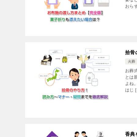
おら
拾骨
火葬
お葬
とは
よね
はじ [
香典