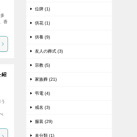
位牌 (1)
方多
、香
供花 (1)
供養 (9)
友人の葬式 (3)
宗教 (5)
を紹
家族葬 (21)
弔電 (4)
伺う
戒名 (3)
べ
服装 (29)
未分類 (1)