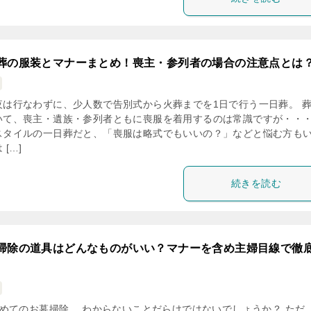
葬の服装とマナーまとめ！喪主・参列者の場合の注意点とは
夜は行なわずに、少人数で告別式から火葬までを1日で行う一日葬。 
いて、喪主・遺族・参列者ともに喪服を着用するのは常識ですが・・・
スタイルの一日葬だと、「喪服は略式でもいいの？」などと悩む方も
 […]
続きを読む
掃除の道具はどんなものがいい？マナーを含め主婦目線で徹
めてのお墓掃除。 わからないことだらけではないでしょうか？ ただ