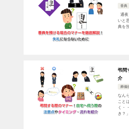
香典
通夜
いと
典を預
弔問
介
葬儀
なん
こと
く・
き？」