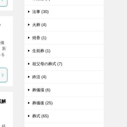
法事 (30)
火葬 (4)
？
焼香 (1)
葬儀
 新
生前葬 (1)
いる
祖父母の葬式 (7)
終活 (4)
葬儀場 (6)
底解
葬儀後 (25)
葬式 (65)
、経